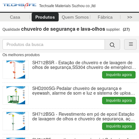
Techsafe Materials Suzhou co.,ltd
Casa
Produtos
Quem Somos
Fábrica
>>
chuveiro de segurança e lava-olhos
Qualidade
supplier.
(27)
Os melhores produtos
SH712BSR - Estação de chuveiro e de lavagem de
olhos de segurança,SS304 chuveiro de emergência
e de lavagem de olhos
Inquérito agora
SHD200SG-Pedalar chuveiro de segurança e
eyewash, alarme de som e luz e sistema de upload
de sinal ANSI Z358.1-2014 Eyewa de emergência
Inquérito agora
SH712BSG - Revestimento em pó de epoxi Estação
de lavagem de olhos e chuveiro de segurança, aço
carbono, lavagem de olhos verde e chuveiro de
Inquérito agora
emergência local de trabalho