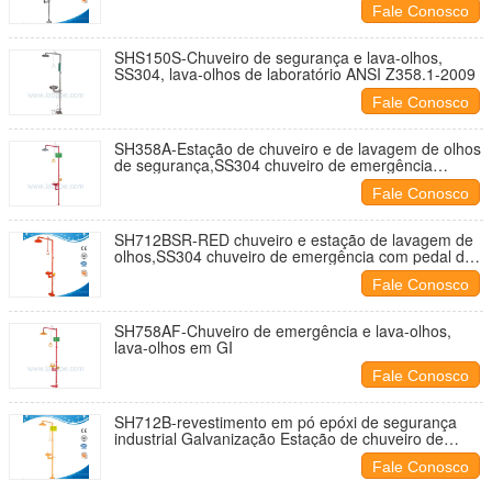
Fale Conosco
SHS150S-Chuveiro de segurança e lava-olhos,
SS304, lava-olhos de laboratório ANSI Z358.1-2009
Fale Conosco
SH358A-Estação de chuveiro e de lavagem de olhos
de segurança,SS304 chuveiro de emergência
CE,ANSI Z358-1 2009
Fale Conosco
SH712BSR-RED chuveiro e estação de lavagem de
olhos,SS304 chuveiro de emergência com pedal de
pé
Fale Conosco
SH758AF-Chuveiro de emergência e lava-olhos,
lava-olhos em GI
Fale Conosco
SH712B-revestimento em pó epóxi de segurança
industrial Galvanização Estação de chuveiro de
segurança e lava-olhos de ferro, aço carbono, cor
Fale Conosco
amarela