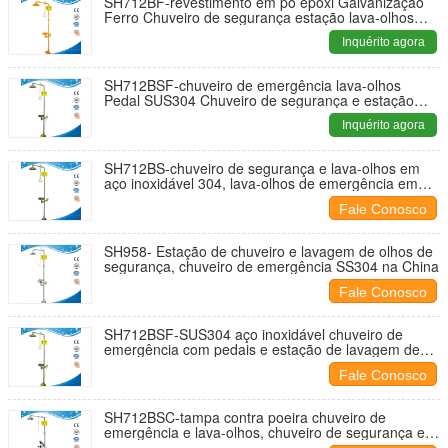
SH712BF-revestimento em pó epóxi Galvanização
Ferro Chuveiro de segurança estação lava-olhos
Pedal Aço Carbono lava-olhos lava-mãos
Inquérito agora
SH712BSF-chuveiro de emergência lava-olhos
Pedal SUS304 Chuveiro de segurança e estação
lava-olhos, chuveiro de emergência lava-olhos
Inquérito agora
SS304
SH712BS-chuveiro de segurança e lava-olhos em
aço inoxidável 304, lava-olhos de emergência em
aço inoxidável 304 na China, lava-olhos de
Fale Conosco
laboratório em conformidade com a norma ANSI
Z358.1-2009!
SH958- Estação de chuveiro e lavagem de olhos de
segurança, chuveiro de emergência SS304 na China
Fale Conosco
SH712BSF-SUS304 aço inoxidável chuveiro de
emergência com pedais e estação de lavagem de
olhos combinados
Fale Conosco
SH712BSC-tampa contra poeira chuveiro de
emergência e lava-olhos, chuveiro de segurança e
fonte lava-olhos