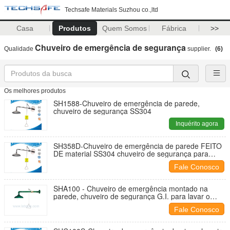
Techsafe Materials Suzhou co.,ltd
Casa
Produtos
Quem Somos
Fábrica
>>
Chuveiro de emergência de segurança
Qualidade
supplier.
(6)
Os melhores produtos
SH1588-Chuveiro de emergência de parede,
chuveiro de segurança SS304
Inquérito agora
SH358D-Chuveiro de emergência de parede FEITO
DE material SS304 chuveiro de segurança para
lavar o corpo atende ansi z358.1
Fale Conosco
SHA100 - Chuveiro de emergência montado na
parede, chuveiro de segurança G.I. para lavar o
corpo, em 2009
Fale Conosco